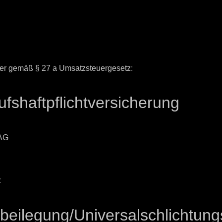
er gemäß § 27 a Umsatzsteuergesetz:
s­haftpflicht­versicherung
:
-AG
:
­beilegung/Universal­schlichtungs